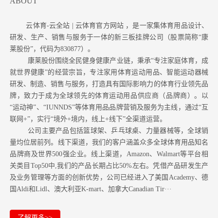
ABOUT
云体育-云全站 | 云体育官方网站 ，是一家集体育用品设计、
研发、生产、销售与服务于一体的新三板挂牌公司（股票简称“康
莱股份”，代码为830877）。
康莱股份围绕全民健身健康产业链，秉承“专注家庭体育，成
就世界健康”的经营宗旨，专注家用体育运动用品、智能运动器械
研发、制造、销售与服务，打造具有国际影响力的体育行业领先品
牌，致力于成为全球领先的体育运动用品供应商（品牌商）。以
“运动神”、“IUNNDS”等体育用品品牌营销及服务为主线，通过“互
联网+”，实行“境外+境内，线上+线下”全渠道运营。
公司主要产品包括篮球架、乒乓球桌、力量器械等，全球销
量均位居前列。
线下渠道，我们的客户涵盖众多全球体育用品知名
品牌商及世界500强企业。
线上渠道，Amazon
、Walmart等
平台相
关类目Top50中,我们的产品长期占比50%左右。凭借产品研发生产
及业务管理等方面的创新优势，公司已经进入了美国Academy、德
国Aldi和Lidl、澳大利亚K-mart、加拿大Canadian Tir···
了解更多>>