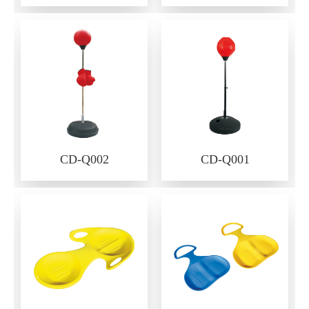
CD-Q002
CD-Q001