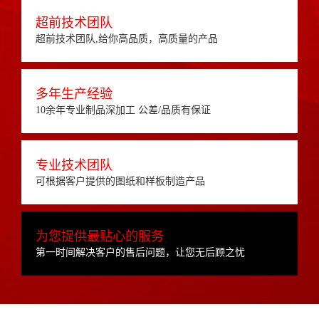
超前技术团队
超前技术团队,给你高品质，高质量的产品
多年生产经验
10余年专业制品深加工 公差/品质有保证
专业技术团队
可根据客户提供的图纸和样板制造产品
为您提供最贴心的服务
第一时间解决客户的售后问题，让您无后顾之忧