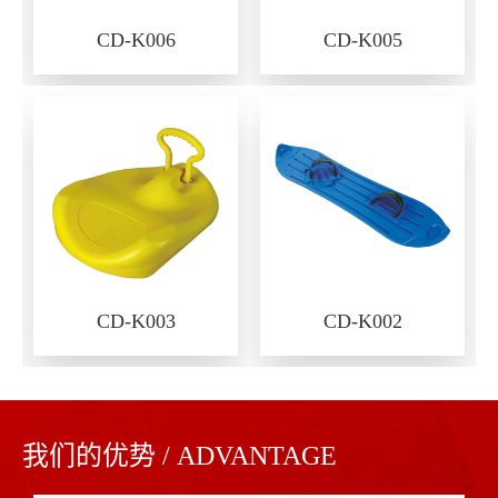
CD-K006
CD-K005
CD-K003
CD-K002
我们的优势 / ADVANTAGE